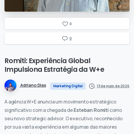
0
0
Romiti:
Experiência
Global
Impulsiona
Estratégia
da
W+e
Adriano Dias
13 de maio de 2026
Marketing Digital
A agência W+E anuncia um movimento estratégico
significativo com a chegada de
Esteban Romiti
como
seu novo strategic advisor. O executivo, reconhecido
por sua vasta experiência em algumas das maiores