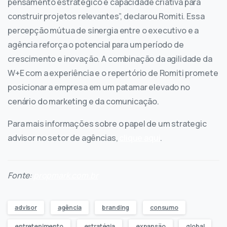
pensamento estratégico e capacidade criativa para
construir projetos relevantes”, declarou Romiti. Essa
percepção mútua de sinergia entre o executivo e a
agência reforça o potencial para um período de
crescimento e inovação. A combinação da agilidade da
W+E com a experiência e o repertório de Romiti promete
posicionar a empresa em um patamar elevado no
cenário do marketing e da comunicação.
Para mais informações sobre o papel de um strategic
advisor no setor de agências,
clique aqui
.
Fonte:
propmark.com.br
advisor
agência
branding
consumo
entretenimento
estratégia
expansão
global