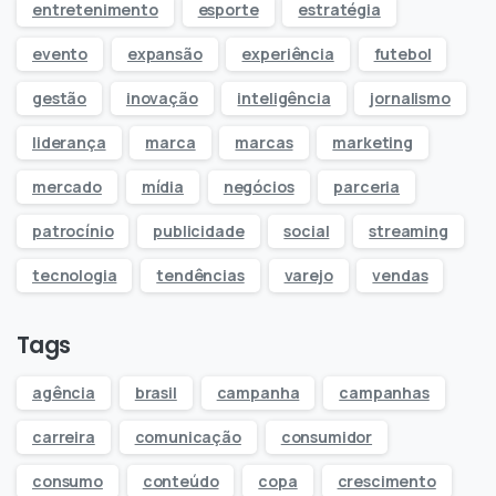
entretenimento
esporte
estratégia
evento
expansão
experiência
futebol
gestão
inovação
inteligência
jornalismo
liderança
marca
marcas
marketing
mercado
mídia
negócios
parceria
patrocínio
publicidade
social
streaming
tecnologia
tendências
varejo
vendas
Tags
agência
brasil
campanha
campanhas
carreira
comunicação
consumidor
consumo
conteúdo
copa
crescimento