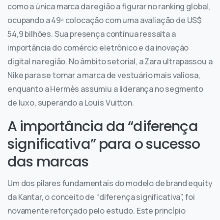
como a única marca da região a figurar no ranking global,
ocupando a 49ª colocação com uma avaliação de US$
54,9 bilhões. Sua presença contínua ressalta a
importância do comércio eletrônico e da inovação
digital na região. No âmbito setorial, a Zara ultrapassou a
Nike para se tornar a marca de vestuário mais valiosa,
enquanto a Hermès assumiu a liderança no segmento
de luxo, superando a Louis Vuitton.
A importância da “diferença
significativa” para o sucesso
das marcas
Um dos pilares fundamentais do modelo de brand equity
da Kantar, o conceito de “diferença significativa”, foi
novamente reforçado pelo estudo. Este princípio