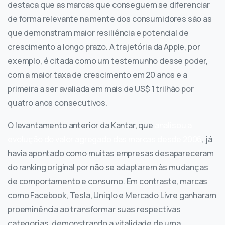
destaca que as marcas que conseguem se diferenciar
de forma relevante na mente dos consumidores são as
que demonstram maior resiliência e potencial de
crescimento a longo prazo. A trajetória da Apple, por
exemplo, é citada como um testemunho desse poder,
com a maior taxa de crescimento em 20 anos e a
primeira a ser avaliada em mais de US$ 1 trilhão por
quatro anos consecutivos.
O levantamento anterior da Kantar, que
analisou a
evolução do valor agregado das marcas desde 2006
, já
havia apontado como muitas empresas desapareceram
do ranking original por não se adaptarem às mudanças
de comportamento e consumo. Em contraste, marcas
como Facebook, Tesla, Uniqlo e Mercado Livre ganharam
proeminência ao transformar suas respectivas
categorias, demonstrando a vitalidade de uma