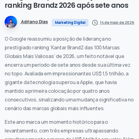
ranking
Brandz
2026
após
sete
anos
Adriano Dias
14 de maio de 2026
Marketing Digital
O Google reassumiu a posição de liderança no
prestigiado ranking ‘Kantar BrandZ das 100 Marcas
Globais Mais Valiosas’ de 2026, um feito notável que
encerra um período de sete anos desde sua última vez
no topo. Avaliada em impressionantes US$ 1,5 trilhão, a
gigante da tecnologia superou a Apple, que havia
mantido a primeira colocação por quatro anos
consecutivos, sinalizando uma mudança significativa no
cenário das marcas globais mais influentes.
Este ano marca um momento histórico para o
levantamento, com três empresas ultrapassando