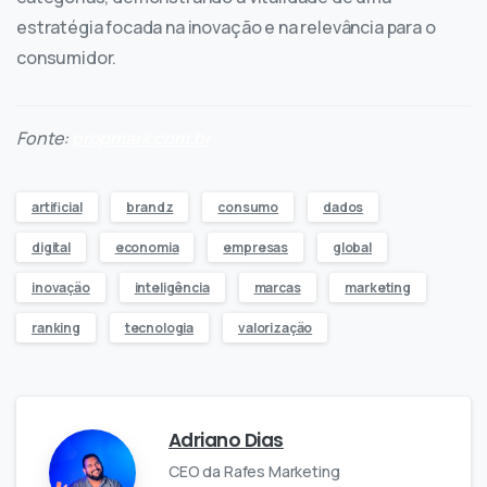
estratégia focada na inovação e na relevância para o
consumidor.
Fonte:
propmark.com.br
artificial
brandz
consumo
dados
digital
economia
empresas
global
inovação
inteligência
marcas
marketing
ranking
tecnologia
valorização
Adriano Dias
CEO da Rafes Marketing