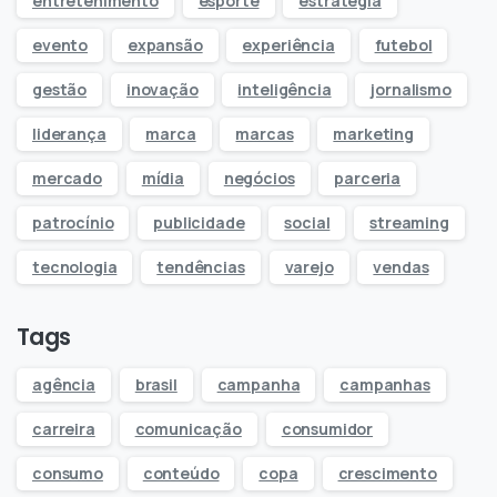
entretenimento
esporte
estratégia
evento
expansão
experiência
futebol
gestão
inovação
inteligência
jornalismo
liderança
marca
marcas
marketing
mercado
mídia
negócios
parceria
patrocínio
publicidade
social
streaming
tecnologia
tendências
varejo
vendas
Tags
agência
brasil
campanha
campanhas
carreira
comunicação
consumidor
consumo
conteúdo
copa
crescimento