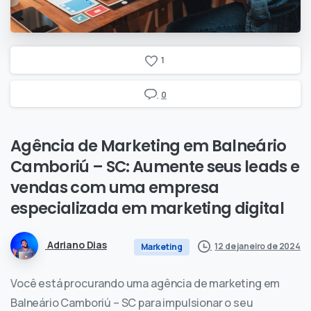
1
0
Agência
de
Marketing
em
Balneário
Camboriú
–
SC:
Aumente
seus
leads
e
vendas
com
uma
empresa
especializada
em
marketing
digital
Adriano Dias
12 de janeiro de 2024
Marketing
Você está procurando uma agência de marketing em
Balneário Camboriú – SC para impulsionar o seu