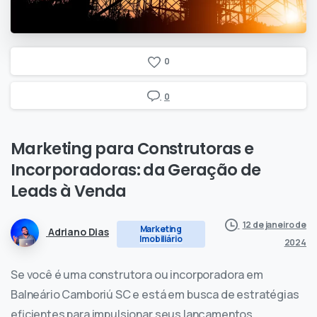
0
0
Marketing
para
Construtoras
e
Incorporadoras:
da
Geração
de
Leads
à
Venda
12 de janeiro de
Marketing
Adriano Dias
Imobiliário
2024
Se você é uma construtora ou incorporadora em
Balneário Camboriú SC e está em busca de estratégias
eficientes para impulsionar seus lançamentos