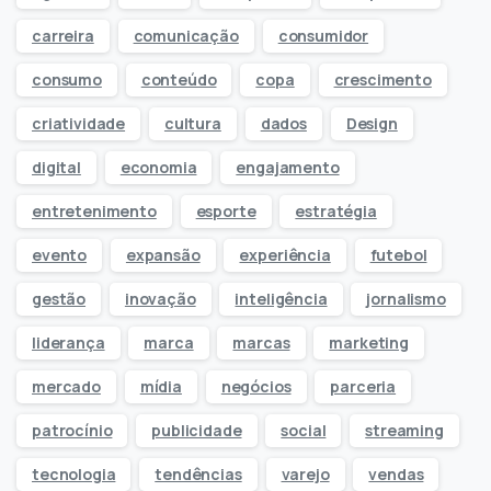
carreira
comunicação
consumidor
consumo
conteúdo
copa
crescimento
criatividade
cultura
dados
Design
digital
economia
engajamento
entretenimento
esporte
estratégia
evento
expansão
experiência
futebol
gestão
inovação
inteligência
jornalismo
liderança
marca
marcas
marketing
mercado
mídia
negócios
parceria
patrocínio
publicidade
social
streaming
tecnologia
tendências
varejo
vendas