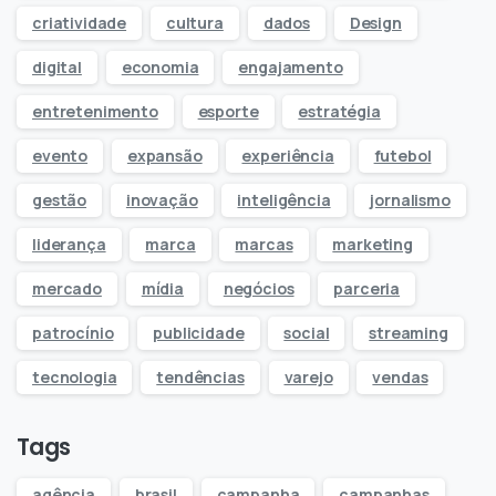
criatividade
cultura
dados
Design
digital
economia
engajamento
entretenimento
esporte
estratégia
evento
expansão
experiência
futebol
gestão
inovação
inteligência
jornalismo
liderança
marca
marcas
marketing
mercado
mídia
negócios
parceria
patrocínio
publicidade
social
streaming
tecnologia
tendências
varejo
vendas
Tags
agência
brasil
campanha
campanhas