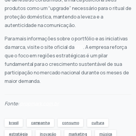
produtos como um “upgrade” necessário para o ritual de
proteção doméstica, mantendo a leveza e a
autenticidade na comunicação.
Para mais informações sobre o portfólio e as iniciativas
da marca, visite o site oficial da
SBP
. A empresa reforça
que o foco em regiões estratégicas é um pilar
fundamental para o crescimento sustentável de sua
participação no mercado nacional durante os meses de
maior demanda.
Fonte:
propmark.com.br
brasil
campanha
consumo
cultura
estratégia
inovação
marketing
música