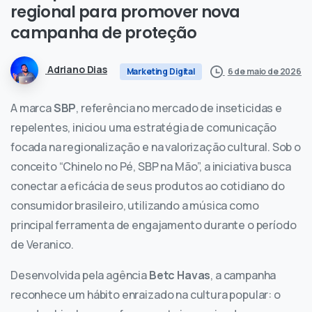
regional
para
promover
nova
campanha
de
proteção
Adriano Dias
6 de maio de 2026
Marketing Digital
A marca
SBP
, referência no mercado de inseticidas e
repelentes, iniciou uma estratégia de comunicação
focada na regionalização e na valorização cultural. Sob o
conceito “Chinelo no Pé, SBP na Mão”, a iniciativa busca
conectar a eficácia de seus produtos ao cotidiano do
consumidor brasileiro, utilizando a música como
principal ferramenta de engajamento durante o período
de Veranico.
Desenvolvida pela agência
Betc Havas
, a campanha
reconhece um hábito enraizado na cultura popular: o