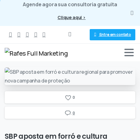
Agende agora sua consultoria gratuita
Clique aqui >
Entre em contato
0
0
SBP
aposta
em
forró
e
cultura