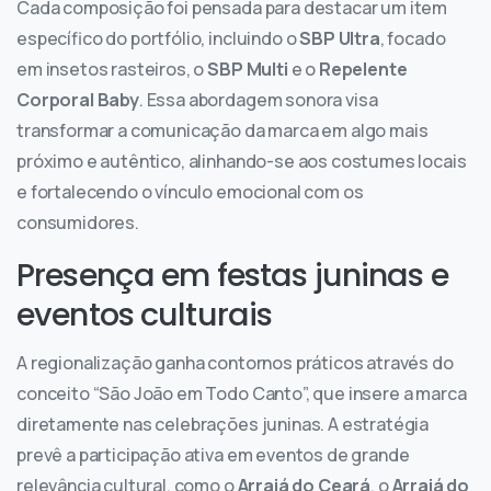
Cada composição foi pensada para destacar um item
específico do portfólio, incluindo o
SBP Ultra
, focado
em insetos rasteiros, o
SBP Multi
e o
Repelente
Corporal Baby
. Essa abordagem sonora visa
transformar a comunicação da marca em algo mais
próximo e autêntico, alinhando-se aos costumes locais
e fortalecendo o vínculo emocional com os
consumidores.
Presença em festas juninas e
eventos culturais
A regionalização ganha contornos práticos através do
conceito “São João em Todo Canto”, que insere a marca
diretamente nas celebrações juninas. A estratégia
prevê a participação ativa em eventos de grande
relevância cultural, como o
Arraiá do Ceará
, o
Arraiá do