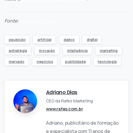
Fonte:
propmark.com.br
aquisição
artificial
dados
digital
estratégia
inovação
inteligência
marketing
mercado
negócios
publicidade
tecnologia
Adriano Dias
CEO da Rafes Marketing
www.rafes.com.br
Adriano, publicitário de formação
e especialista com 11 anos de