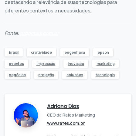
destacando a relevância de suas tecnologias para
diferentes contextos e necessidades.
Fonte:
propmark.com.br
brasil
criatividade
engenharia
epson
eventos
impressão
inovação
marketing
negócios
projeção
soluções
tecnologia
Adriano Dias
CEO da Rafes Marketing
www.rafes.com.br