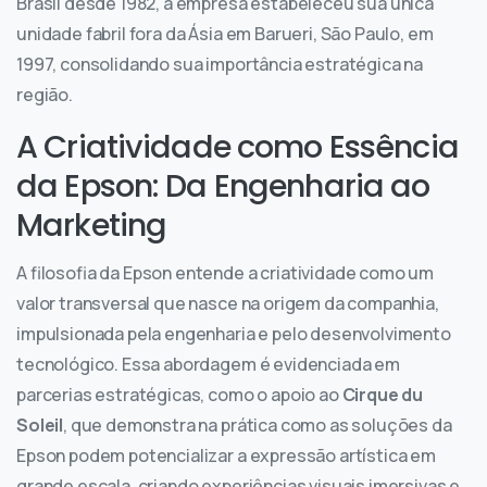
Brasil desde 1982, a empresa estabeleceu sua única
unidade fabril fora da Ásia em Barueri, São Paulo, em
1997, consolidando sua importância estratégica na
região.
A Criatividade como Essência
da Epson: Da Engenharia ao
Marketing
A filosofia da Epson entende a criatividade como um
valor transversal que nasce na origem da companhia,
impulsionada pela engenharia e pelo desenvolvimento
tecnológico. Essa abordagem é evidenciada em
parcerias estratégicas, como o apoio ao
Cirque du
Soleil
, que demonstra na prática como as soluções da
Epson podem potencializar a expressão artística em
grande escala, criando experiências visuais imersivas e