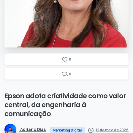
0
0
Epson
adota
criatividade
como
valor
central,
da
engenharia
à
comunicação
Adriano Dias
12 de maio de 2026
Marketing Digital