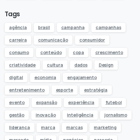
Tags
agência
brasil
campanha
campanhas
carreira
comunicação
consumidor
consumo
conteúdo
copa
crescimento
criatividade
cultura
dados
Design
digital
economia
engajamento
entretenimento
esporte
estratégia
evento
expansão
experiência
futebol
gestão
inovação
inteligência
jornalismo
liderança
marca
marcas
marketing
mercado
mídia
negócios
parceria