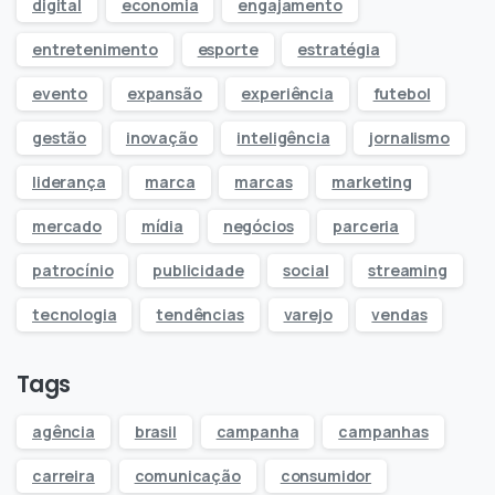
digital
economia
engajamento
entretenimento
esporte
estratégia
evento
expansão
experiência
futebol
gestão
inovação
inteligência
jornalismo
liderança
marca
marcas
marketing
mercado
mídia
negócios
parceria
patrocínio
publicidade
social
streaming
tecnologia
tendências
varejo
vendas
Tags
agência
brasil
campanha
campanhas
carreira
comunicação
consumidor