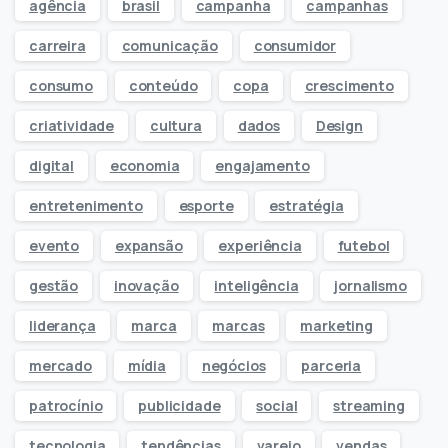
agência
brasil
campanha
campanhas
carreira
comunicação
consumidor
consumo
conteúdo
copa
crescimento
criatividade
cultura
dados
Design
digital
economia
engajamento
entretenimento
esporte
estratégia
evento
expansão
experiência
futebol
gestão
inovação
inteligência
jornalismo
liderança
marca
marcas
marketing
mercado
mídia
negócios
parceria
patrocínio
publicidade
social
streaming
tecnologia
tendências
varejo
vendas