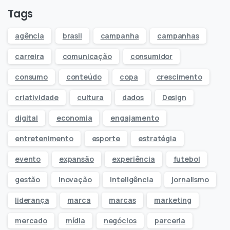
Tags
agência
brasil
campanha
campanhas
carreira
comunicação
consumidor
consumo
conteúdo
copa
crescimento
criatividade
cultura
dados
Design
digital
economia
engajamento
entretenimento
esporte
estratégia
evento
expansão
experiência
futebol
gestão
inovação
inteligência
jornalismo
liderança
marca
marcas
marketing
mercado
mídia
negócios
parceria