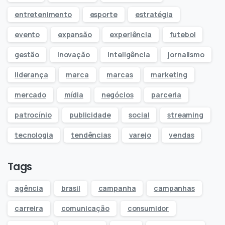
entretenimento
esporte
estratégia
evento
expansão
experiência
futebol
gestão
inovação
inteligência
jornalismo
liderança
marca
marcas
marketing
mercado
mídia
negócios
parceria
patrocínio
publicidade
social
streaming
tecnologia
tendências
varejo
vendas
Tags
agência
brasil
campanha
campanhas
carreira
comunicação
consumidor