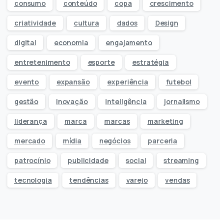
consumo
conteúdo
copa
crescimento
criatividade
cultura
dados
Design
digital
economia
engajamento
entretenimento
esporte
estratégia
evento
expansão
experiência
futebol
gestão
inovação
inteligência
jornalismo
liderança
marca
marcas
marketing
mercado
mídia
negócios
parceria
patrocínio
publicidade
social
streaming
tecnologia
tendências
varejo
vendas