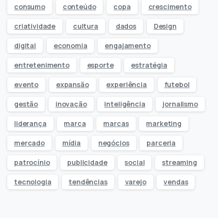
consumo
conteúdo
copa
crescimento
criatividade
cultura
dados
Design
digital
economia
engajamento
entretenimento
esporte
estratégia
evento
expansão
experiência
futebol
gestão
inovação
inteligência
jornalismo
liderança
marca
marcas
marketing
mercado
mídia
negócios
parceria
patrocínio
publicidade
social
streaming
tecnologia
tendências
varejo
vendas