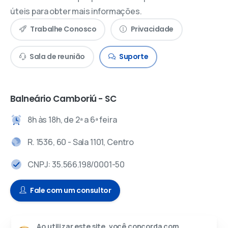
úteis para obter mais informações.
Trabalhe Conosco
Privacidade
Sala de reunião
Suporte
Balneário Camboriú - SC
8h às 18h, de 2ª a 6ª feira
R. 1536, 60 - Sala 1101, Centro
CNPJ: 35.566.198/0001-50
Fale com um consultor
Ao utilizar este site, você concorda com