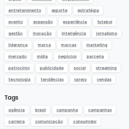
entretenimento
esporte
estratégia
evento
expansão
experiência
futebol
gestão
inovação
inteligência
jornalismo
liderança
marca
marcas
marketing
mercado
mídia
negócios
parceria
patrocínio
publicidade
social
streaming
tecnologia
tendências
varejo
vendas
Tags
agência
brasil
campanha
campanhas
carreira
comunicação
consumidor