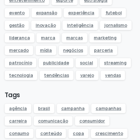
entretenimento
esporte
estratégia
evento
expansão
experiência
futebol
gestão
inovação
inteligência
jornalismo
liderança
marca
marcas
marketing
mercado
mídia
negócios
parceria
patrocínio
publicidade
social
streaming
tecnologia
tendências
varejo
vendas
Tags
agência
brasil
campanha
campanhas
carreira
comunicação
consumidor
consumo
conteúdo
copa
crescimento