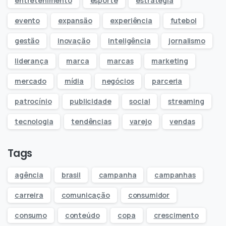
entretenimento
esporte
estratégia
evento
expansão
experiência
futebol
gestão
inovação
inteligência
jornalismo
liderança
marca
marcas
marketing
mercado
mídia
negócios
parceria
patrocínio
publicidade
social
streaming
tecnologia
tendências
varejo
vendas
Tags
agência
brasil
campanha
campanhas
carreira
comunicação
consumidor
consumo
conteúdo
copa
crescimento