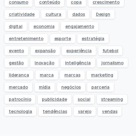
consumo
conteúdo
copa
crescimento
criatividade
cultura
dados
Design
digital
economia
engajamento
entretenimento
esporte
estratégia
evento
expansão
experiência
futebol
gestão
inovação
inteligência
jornalismo
liderança
marca
marcas
marketing
mercado
mídia
negócios
parceria
patrocínio
publicidade
social
streaming
tecnologia
tendências
varejo
vendas