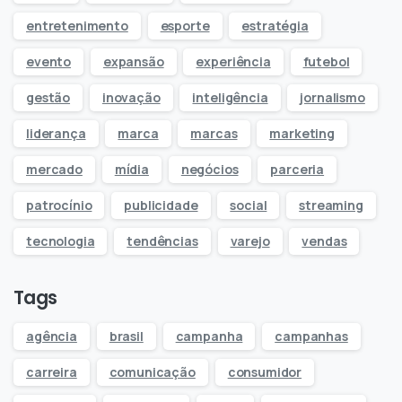
entretenimento
esporte
estratégia
evento
expansão
experiência
futebol
gestão
inovação
inteligência
jornalismo
liderança
marca
marcas
marketing
mercado
mídia
negócios
parceria
patrocínio
publicidade
social
streaming
tecnologia
tendências
varejo
vendas
Tags
agência
brasil
campanha
campanhas
carreira
comunicação
consumidor