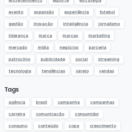
entretenimento
esporte
estratégia
evento
expansão
experiência
futebol
gestão
inovação
inteligência
jornalismo
liderança
marca
marcas
marketing
mercado
mídia
negócios
parceria
patrocínio
publicidade
social
streaming
tecnologia
tendências
varejo
vendas
Tags
agência
brasil
campanha
campanhas
carreira
comunicação
consumidor
consumo
conteúdo
copa
crescimento