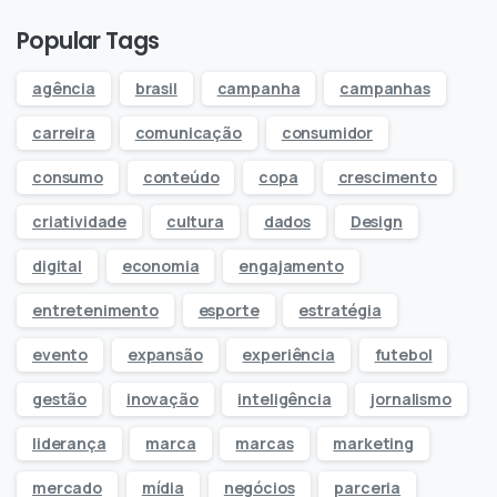
Popular Tags
agência
brasil
campanha
campanhas
carreira
comunicação
consumidor
consumo
conteúdo
copa
crescimento
criatividade
cultura
dados
Design
digital
economia
engajamento
entretenimento
esporte
estratégia
evento
expansão
experiência
futebol
gestão
inovação
inteligência
jornalismo
liderança
marca
marcas
marketing
mercado
mídia
negócios
parceria