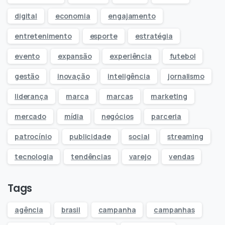
digital
economia
engajamento
entretenimento
esporte
estratégia
evento
expansão
experiência
futebol
gestão
inovação
inteligência
jornalismo
liderança
marca
marcas
marketing
mercado
mídia
negócios
parceria
patrocínio
publicidade
social
streaming
tecnologia
tendências
varejo
vendas
Tags
agência
brasil
campanha
campanhas