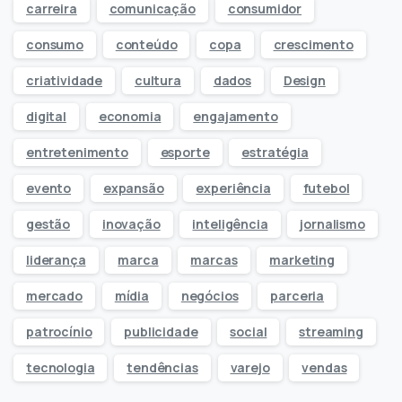
carreira
comunicação
consumidor
consumo
conteúdo
copa
crescimento
criatividade
cultura
dados
Design
digital
economia
engajamento
entretenimento
esporte
estratégia
evento
expansão
experiência
futebol
gestão
inovação
inteligência
jornalismo
liderança
marca
marcas
marketing
mercado
mídia
negócios
parceria
patrocínio
publicidade
social
streaming
tecnologia
tendências
varejo
vendas