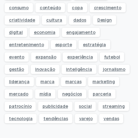
consumo
conteúdo
copa
crescimento
criatividade
cultura
dados
Design
digital
economia
engajamento
entretenimento
esporte
estratégia
evento
expansão
experiência
futebol
gestão
inovação
inteligência
jornalismo
liderança
marca
marcas
marketing
mercado
mídia
negócios
parceria
patrocínio
publicidade
social
streaming
tecnologia
tendências
varejo
vendas