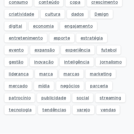
consumo
conteúdo
copa
crescimento
criatividade
cultura
dados
Design
digital
economia
engajamento
entretenimento
esporte
estratégia
evento
expansão
experiência
futebol
gestão
inovação
inteligência
jornalismo
liderança
marca
marcas
marketing
mercado
mídia
negócios
parceria
patrocínio
publicidade
social
streaming
tecnologia
tendências
varejo
vendas