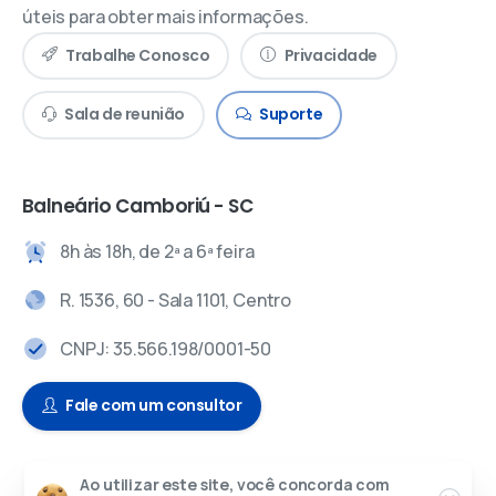
úteis para obter mais informações.
Trabalhe Conosco
Privacidade
Sala de reunião
Suporte
Balneário Camboriú - SC
8h às 18h, de 2ª a 6ª feira
R. 1536, 60 - Sala 1101, Centro
CNPJ: 35.566.198/0001-50
Fale com um consultor
Ao utilizar este site, você concorda com