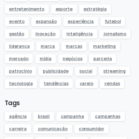
entretenimento
esporte
estratégia
evento
expansão
experiência
futebol
gestão
inovação
inteligência
jornalismo
liderança
marca
marcas
marketing
mercado
mídia
negócios
parceria
patrocínio
publicidade
social
streaming
tecnologia
tendências
varejo
vendas
Tags
agência
brasil
campanha
campanhas
carreira
comunicação
consumidor