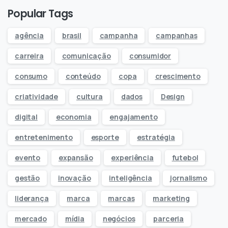
Popular Tags
agência
brasil
campanha
campanhas
carreira
comunicação
consumidor
consumo
conteúdo
copa
crescimento
criatividade
cultura
dados
Design
digital
economia
engajamento
entretenimento
esporte
estratégia
evento
expansão
experiência
futebol
gestão
inovação
inteligência
jornalismo
liderança
marca
marcas
marketing
mercado
mídia
negócios
parceria