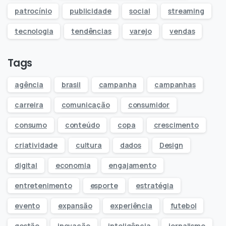
patrocínio
publicidade
social
streaming
tecnologia
tendências
varejo
vendas
Tags
agência
brasil
campanha
campanhas
carreira
comunicação
consumidor
consumo
conteúdo
copa
crescimento
criatividade
cultura
dados
Design
digital
economia
engajamento
entretenimento
esporte
estratégia
evento
expansão
experiência
futebol
gestão
inovação
inteligência
jornalismo