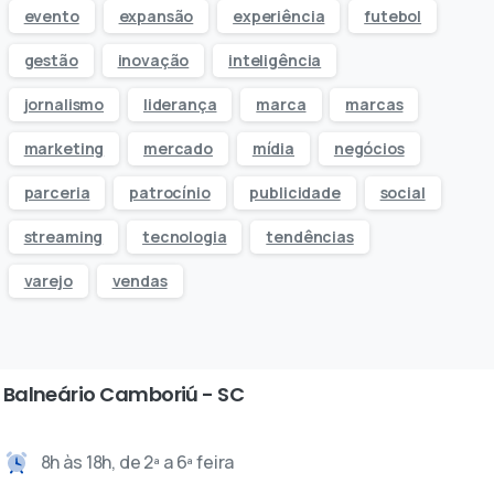
evento
expansão
experiência
futebol
gestão
inovação
inteligência
jornalismo
liderança
marca
marcas
marketing
mercado
mídia
negócios
parceria
patrocínio
publicidade
social
streaming
tecnologia
tendências
varejo
vendas
Balneário Camboriú - SC
8h às 18h, de 2ª a 6ª feira