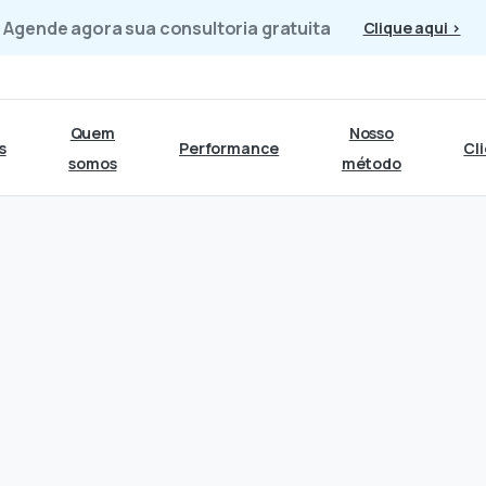
Agende agora sua consultoria gratuita
Clique aqui >
Quem
Nosso
s
Performance
Cl
somos
método