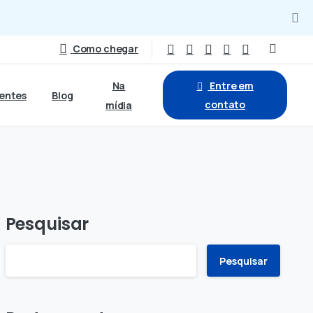
Como chegar
Na
Entre em
ientes
Blog
contato
mídia
Pesquisar
Pesquisar