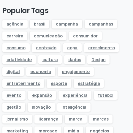
Popular Tags
agência
brasil
campanha
campanhas
carreira
comunicação
consumidor
consumo
conteúdo
copa
crescimento
criatividade
cultura
dados
Design
digital
economia
engajamento
entretenimento
esporte
estratégia
evento
expansão
experiência
futebol
gestão
inovação
inteligência
jornalismo
liderança
marca
marcas
marketing
mercado
mídia
negócios