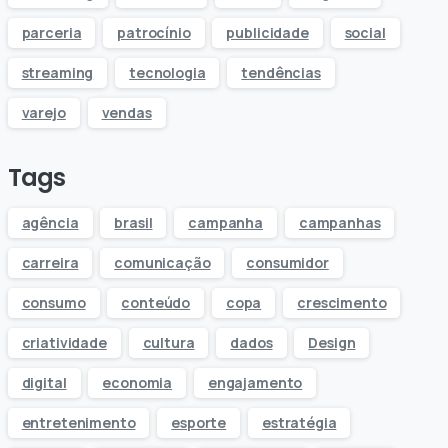
parceria
patrocínio
publicidade
social
streaming
tecnologia
tendências
varejo
vendas
Tags
agência
brasil
campanha
campanhas
carreira
comunicação
consumidor
consumo
conteúdo
copa
crescimento
criatividade
cultura
dados
Design
digital
economia
engajamento
entretenimento
esporte
estratégia