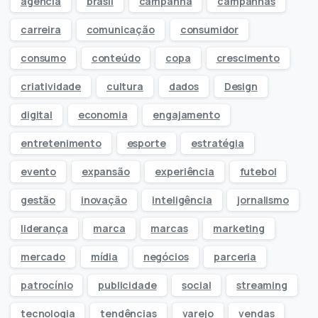
agência
brasil
campanha
campanhas
carreira
comunicação
consumidor
consumo
conteúdo
copa
crescimento
criatividade
cultura
dados
Design
digital
economia
engajamento
entretenimento
esporte
estratégia
evento
expansão
experiência
futebol
gestão
inovação
inteligência
jornalismo
liderança
marca
marcas
marketing
mercado
mídia
negócios
parceria
patrocínio
publicidade
social
streaming
tecnologia
tendências
varejo
vendas